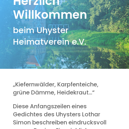
Herzlich
Willkommen
beim Uhyster
Heimatverein e.V.
„Kiefernwälder, Karpfenteiche,
grüne Dämme, Heidekraut…“
Diese Anfangszeilen eines
Gedichtes des Uhysters Lothar
Simon beschreiben eindrucksvoll