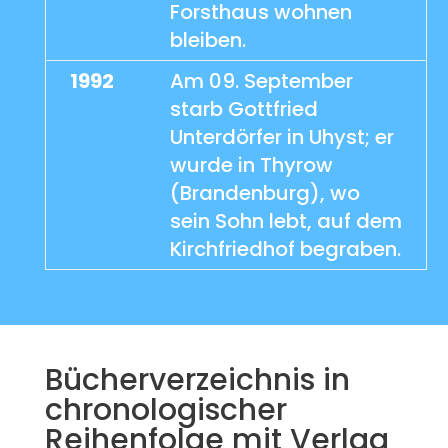
Forsthaus wohnen
bleiben.
1992
Am 09. September
starb Gottfried
Unterdörfer in Uhyst; er
wurde in Thyrow
(Brandenburg), wo
sein Sohn lebt, auf dem
Kirchfriedhof begraben.
Bücherverzeichnis in
chronologischer
Reihenfolge mit Verlag