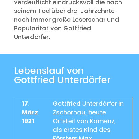
verdeutlicht eindrucksvoll die nach
seinem Tod über drei Jahrzehnte
noch immer große Leserschar und
Popularität von Gottfried
Unterdörfer.
Lebenslauf von
Gottfried Unterdörfer
17.
Gottfried Unterdörfer in
März
Zschornau, heute
1921
Ortsteil von Kamenz,
als erstes Kind des
Försters Max