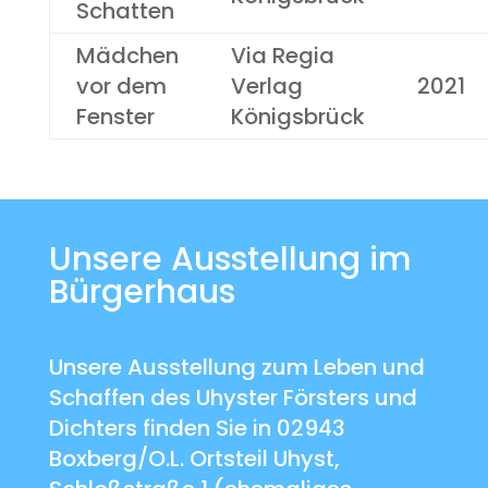
Schatten
Mädchen
Via Regia
vor dem
Verlag
2021
Fenster
Königsbrück
Unsere Ausstellung im
Bürgerhaus
Unsere Ausstellung zum Leben und
Schaffen des Uhyster Försters und
Dichters finden Sie in 02943
Boxberg/O.L. Ortsteil Uhyst,